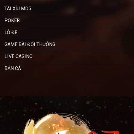
TÀI XỈU MD5
POKER
LÔ ĐỀ
GAME BÀI ĐỔI THƯỞNG
LIVE CASINO
BẮN CÁ