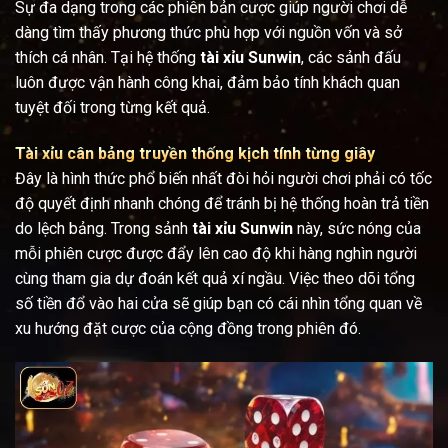
Sự đa dạng trong các phiên bản cược giúp người chơi dễ
dàng tìm thấy phương thức phù hợp với nguồn vốn và sở
thích cá nhân. Tại hệ thống
tài xỉu Sunwin
, các sảnh đấu
luôn được vận hành công khai, đảm bảo tính khách quan
tuyệt đối trong từng kết quả.
Tài xỉu cân bảng truyền thống kịch tính từng giây
Đây là hình thức phổ biến nhất đòi hỏi người chơi phải có tốc
độ quyết định nhanh chóng để tránh bị hệ thống hoàn trả tiền
do lệch bảng. Trong sảnh
tài xỉu Sunwin
này, sức nóng của
mỗi phiên cược được đẩy lên cao độ khi hàng nghìn người
cùng tham gia dự đoán kết quả xí ngầu. Việc theo dõi tổng
số tiền đổ vào hai cửa sẽ giúp bạn có cái nhìn tổng quan về
xu hướng đặt cược của cộng đồng trong phiên đó.