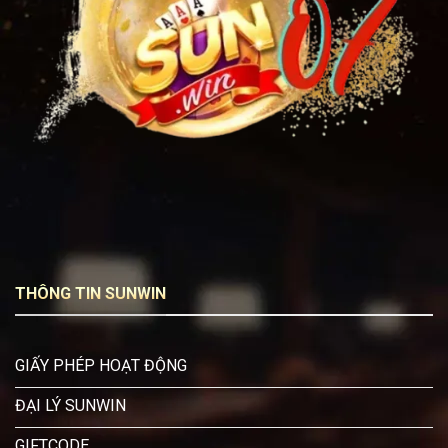
THÔNG TIN SUNWIN
GIẤY PHÉP HOẠT ĐỘNG
ĐẠI LÝ SUNWIN
GIFTCODE